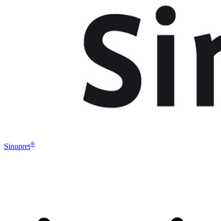
®
Sinupret